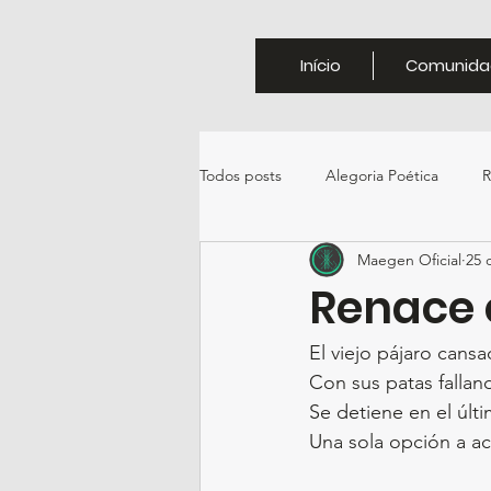
Início
Comunida
Todos posts
Alegoria Poética
R
Maegen Oficial
25 
Renace e
El viejo pájaro cans
Con sus patas falland
Se detiene en el últi
Una sola opción a ac