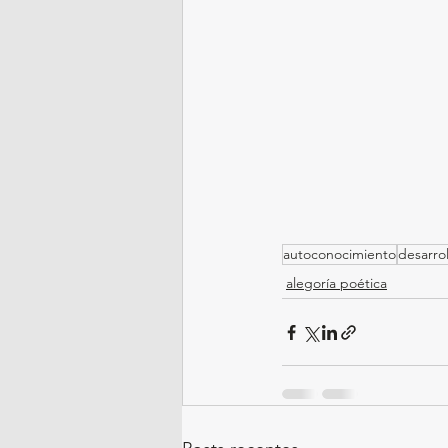
autoconocimiento
desarro
alegoría poética