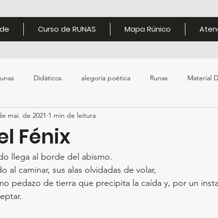
de
Curso de RUNAS
Mapa Rúnico
Aten
unas
Didáticos
alegoría poética
Runas
Material D
de mai. de 2021
1 min de leitura
l Fénix
ado llega al borde del abismo.
o al caminar, sus alas olvidadas de volar,
mo pedazo de tierra que precipita la caída y, por un insta
eptar.