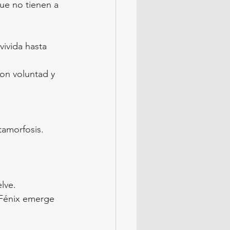
ue no tienen a 
vivida hasta 
con voluntad y 
tamorfosis.
lve. 
 Fénix emerge 