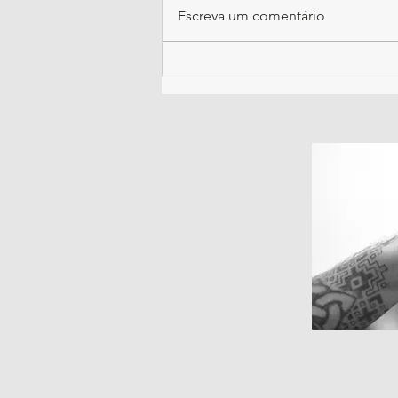
Escreva um comentário
Hoy recordé que no
tengo enemigos