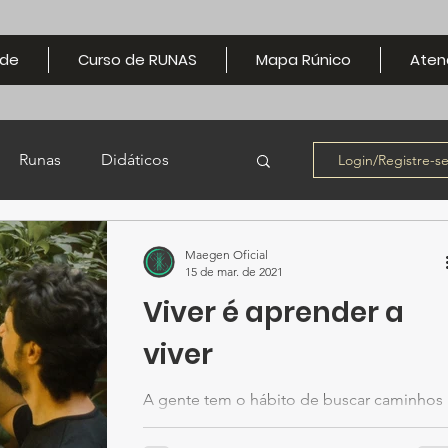
de
Curso de RUNAS
Mapa Rúnico
Aten
Runas
Didáticos
Login/Registre-s
Material Didáctico
Maegen Oficial
15 de mar. de 2021
Viver é aprender a
viver
A gente tem o hábito de buscar caminhos
prontos (e rápidos) para um objetivo.
Costumamos querer soluções imediatas,