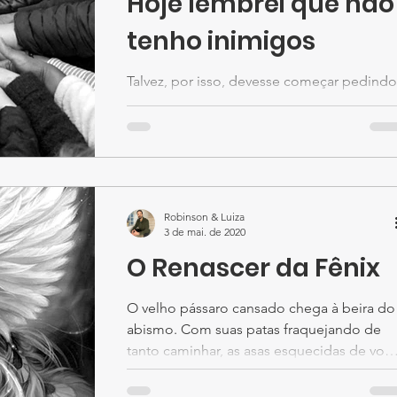
Hoje lembrei que não
tenho inimigos
Talvez, por isso, devesse começar pedindo
desculpas… Mas não creio ser este o caso
Pedir desculpas é dizer que errei, e não há
erros no...
Robinson & Luiza
3 de mai. de 2020
O Renascer da Fênix
O velho pássaro cansado chega à beira do
abismo. Com suas patas fraquejando de
tanto caminhar, as asas esquecidas de voar
Pára no último...