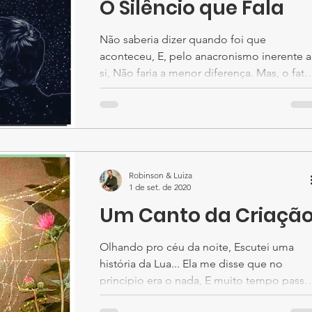
O Silêncio que Fala
Não saberia dizer quando foi que
aconteceu, E, pelo anacronismo inerente a
si, Não faria a menor diferença. Mas, o fato
é que, um dia,...
Robinson & Luiza
1 de set. de 2020
Um Canto da Criaçã
Olhando pro céu da noite, Escutei uma
história da Lua... Ela me disse que no
principio era o nada, E muito tempo pass
sendo apenas o...