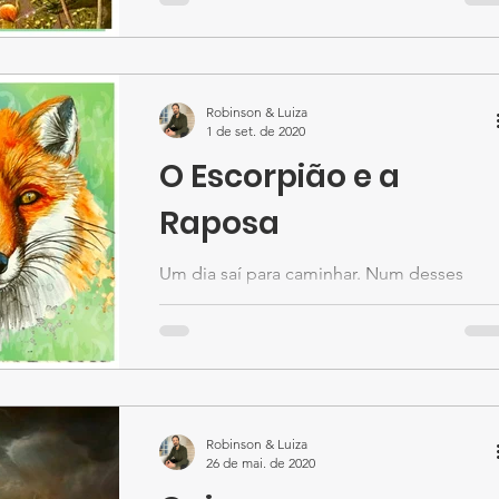
Robinson & Luiza
1 de set. de 2020
O Escorpião e a
Raposa
Um dia saí para caminhar. Num desses
momentos em que queremos largar tudo 
sair correndo, saí. Neste dia entendi que,
quando começamos a...
Robinson & Luiza
26 de mai. de 2020