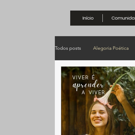
Início
Comunida
Todos posts
Alegoria Poética
alegoría poética
Runas