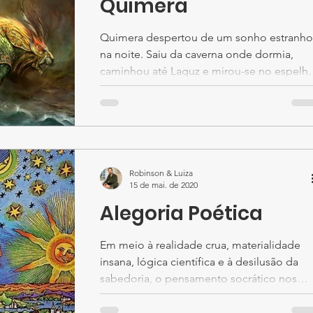
Quimera
Quimera despertou de um sonho estranho
na noite. Saiu da caverna onde dormia,
caminhou até Laguz e mirou-se no espelh
d´água. À luz...
Robinson & Luiza
15 de mai. de 2020
Alegoria Poética
Em meio à realidade crua, materialidade
insana, lógica científica e à desilusão da
sabedoria, o pensamento socrático nos
condena ao...